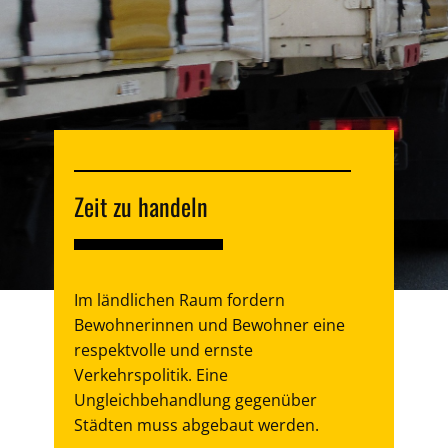
Zeit zu handeln
Im ländlichen Raum fordern
Bewohnerinnen und Bewohner eine
respektvolle und ernste
Verkehrspolitik. Eine
Ungleichbehandlung gegenüber
Städten muss abgebaut werden.