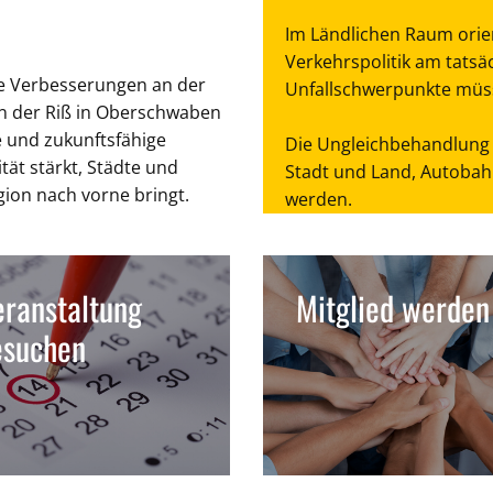
Im Ländlichen Raum orien
Verkehrspolitik am tatsä
tige Verbesserungen an der
Unfallschwerpunkte müss
an der Riß in Oberschwaben
ge und zukunftsfähige
Die Ungleichbehandlung 
tät stärkt, Städte und
Stadt und Land, Autoba
gion nach vorne bringt.
werden.
ranstaltung
Mitglied werden
esuchen