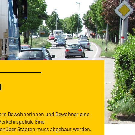
n
dern Bewohnerinnen und Bewohner eine
erkehrspolitik. Eine
enüber Städten muss abgebaut werden.