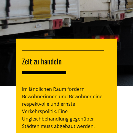
Zeit zu handeln
Im ländlichen Raum fordern
Bewohnerinnen und Bewohner eine
respektvolle und ernste
Verkehrspolitik. Eine
Ungleichbehandlung gegenüber
Städten muss abgebaut werden.