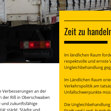
Zeit zu handel
Im ländlichen Raum for
respektvolle und ernste V
Ungleichbehandlung geg
Im Ländlichen Raum orien
Verkehrspolitik am tatsä
tige Verbesserungen an der
Unfallschwerpunkte müss
an der Riß in Oberschwaben
ge und zukunftsfähige
Die Ungleichbehandlung 
tät stärkt, Städte und
Stadt und Land, Autoba