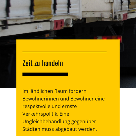
Zeit zu handeln
Im ländlichen Raum fordern
Bewohnerinnen und Bewohner eine
respektvolle und ernste
Verkehrspolitik. Eine
Ungleichbehandlung gegenüber
Städten muss abgebaut werden.