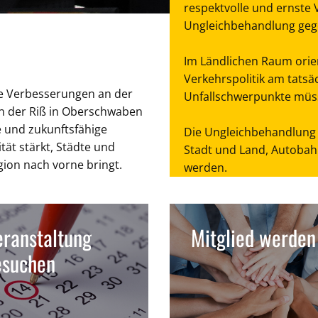
respektvolle und ernste V
Ungleichbehandlung geg
Im Ländlichen Raum orien
Verkehrspolitik am tatsä
tige Verbesserungen an der
Unfallschwerpunkte müss
an der Riß in Oberschwaben
ge und zukunftsfähige
Die Ungleichbehandlung 
tät stärkt, Städte und
Stadt und Land, Autoba
gion nach vorne bringt.
werden.
ranstaltung
Mitglied werden
esuchen